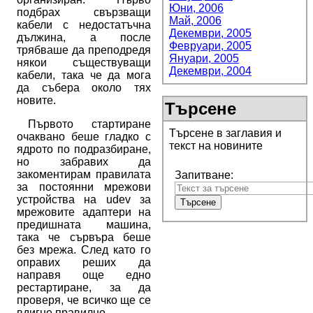
Юни, 2006
подбрах свързващи
Май, 2006
кабели с недостатъчна
Декември, 2005
дължина, а после
Февруари, 2005
трябваше да преподредя
Януари, 2005
някои съществуващи
Декември, 2004
кабели, така че да мога
да събера около тях
новите.
Търсене
Първото стартиране
Търсене в заглавия и
очаквано беше гладко с
текст на новините
ядрото по подразбиране,
но забравих да
закоментирам правилата
Запитване:
за постоянни мрежови
устройства на udev за
мрежовите адаптери на
предишната машина,
така че сървъра беше
без мрежа. След като го
оправих реших да
направя още едно
рестартиране, за да
проверя, че всичко ще се
вдигне правилно.