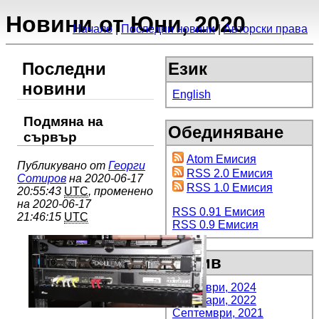
Новини от Юни, 2020
Начало
Последни новини
Авторски права
Последни
Език
новини
English
Подмяна на
Обединяване
сървър
Atom Емисия
Публикувано от
Георги
RSS 2.0 Емисия
Сотиров
на 2020-06-17
RSS 1.0 Емисия
20:55:43
UTC
, променено
на 2020-06-17
RSS 0.91 Емисия
21:46:15
UTC
RSS 0.9 Емисия
Архив
Декември, 2024
Февруари, 2022
Септември, 2021