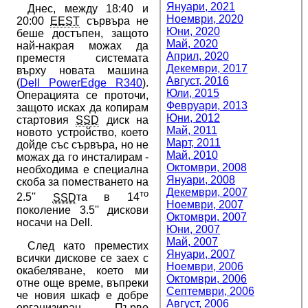
Януари, 2021
Днес, между 18:40 и
Ноември, 2020
20:00
EEST
сървъра не
Юни, 2020
беше достъпен, защото
Май, 2020
най-накрая можах да
Април, 2020
преместя системата
Декември, 2017
върху новата машина
Август, 2016
(
Dell PowerEdge R340
).
Юли, 2015
Операцията се проточи,
Февруари, 2013
защото исках да копирам
Юни, 2012
стартовия
SSD
диск на
Май, 2011
новото устройство, което
Март, 2011
дойде със сървъра, но не
Май, 2010
можах да го инсталирам -
Октомври, 2008
необходима е специална
Януари, 2008
скоба за поместването на
Декември, 2007
то
2.5''
SSD
та в 14
Ноември, 2007
поколение 3.5'' дискови
Октомври, 2007
носачи на Dell.
Юни, 2007
Май, 2007
След като преместих
Януари, 2007
всички дискове се заех с
Ноември, 2006
окабеляване, което ми
Октомври, 2006
отне още време, въпреки
Септември, 2006
че новия шкаф е добре
Август, 2006
организиран. Първо