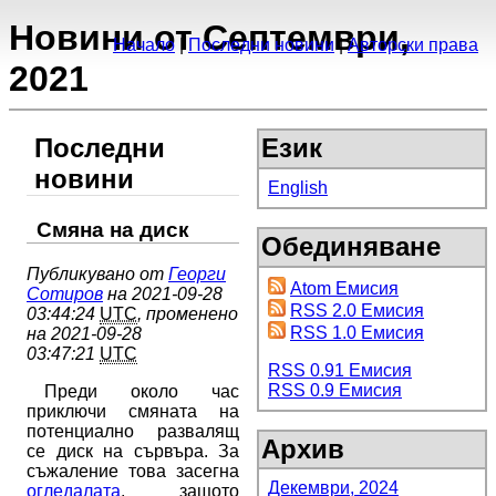
Новини от Септември,
Начало
Последни новини
Авторски права
2021
Последни
Език
новини
English
Смяна на диск
Обединяване
Публикувано от
Георги
Atom Емисия
Сотиров
на 2021-09-28
RSS 2.0 Емисия
03:44:24
UTC
, променено
RSS 1.0 Емисия
на 2021-09-28
03:47:21
UTC
RSS 0.91 Емисия
RSS 0.9 Емисия
Преди около час
приключи смяната на
потенциално развалящ
Архив
се диск на сървъра. За
съжаление това засегна
Декември, 2024
огледалата
, защото