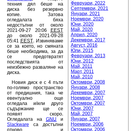
Февруари, 2022
техния дял беше на
Септември, 2021
диска без резервно
Януари, 2021
копие. Затова
Ноември, 2020
огледалата бяха
Юни, 2020
недостъпни от около
Май, 2020
2021-09-27 20:06
EEST
Април, 2020
до около 2021-09-28
Декември, 2017
05:41
EEST
. Извиняваме
Август, 2016
се за което, но смяната
Юли, 2015
беше необходима, за да
Февруари, 2013
се предотвратят
Юни, 2012
последствията от
Май, 2011
неизбежно разваляне на
Март, 2011
диска.
Май, 2010
Октомври, 2008
Новия диск е с 4 пъти
Януари, 2008
по-голямо пространство
Декември, 2007
от предишния, така че
Ноември, 2007
евентуално още
Октомври, 2007
огледала и/или друго
Юни, 2007
съдържание ще се
Май, 2007
появят скоро.
Януари, 2007
Огледалата на
GNU
и
Ноември, 2006
Slackware
са достъпни
Октомври, 2006
отново и