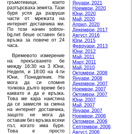
гръмотевици, които
Януари, 2021
разтърсваха земята. Тази
Ноември, 2020
буря успя да разруши
Юни, 2020
части от мрежата на
Май, 2020
интернет доставчика ми.
Април, 2020
По този начин sotirov-
Декември, 2017
bg.net беше оставен без
Август, 2016
връзка за повече от 24
Юли, 2015
часа.
Февруари, 2013
Юни, 2012
Времевото измерение
Май, 2011
на прекъсването бе
Март, 2011
между 16:30 на 3 Юни,
Май, 2010
Неделя, и 18:00 на 4-ти
Октомври, 2008
Юни, Понеделник. Не
Януари, 2008
мога да си спомня
Декември, 2007
толкова дълго време без
Ноември, 2007
каквато и да е връзка.
Октомври, 2007
Това ме кара наистина
Юни, 2007
да се замисля за смяна
Май, 2007
на интернет доставчика,
Януари, 2007
защото не мога да
Ноември, 2006
оставам без връзка всеки
Октомври, 2006
път, когато има буря.
Септември, 2006
Това е просто
Август, 2006