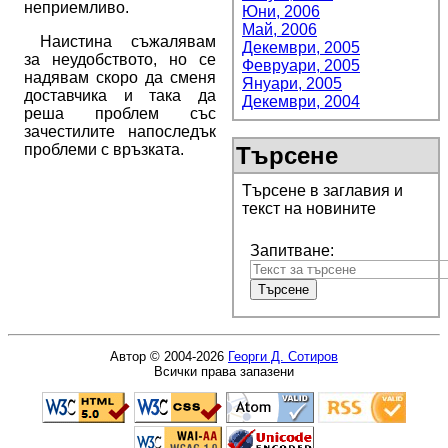
неприемливо.
Юни, 2006
Май, 2006
Наистина съжалявам
Декември, 2005
за неудобството, но се
Февруари, 2005
надявам скоро да сменя
Януари, 2005
доставчика и така да
Декември, 2004
реша проблем със
зачестилите напоследък
проблеми с връзката.
Търсене
Търсене в заглавия и
текст на новините
Запитване:
Автор © 2004-2026
Георги Д. Сотиров
Всички права запазени