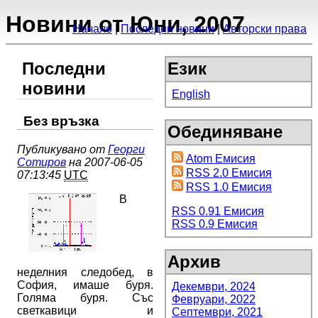
Новини от Юни, 2007
Начало
Последни новини
Авторски права
Последни
Език
новини
English
Без връзка
Обединяване
Публикувано от
Георги
Atom Емисия
Сотиров
на 2007-06-05
RSS 2.0 Емисия
07:13:45
UTC
RSS 1.0 Емисия
В
RSS 0.91 Емисия
RSS 0.9 Емисия
Архив
неделния следобед, в
София, имаше буря.
Декември, 2024
Голяма буря. Със
Февруари, 2022
светкавици и
Септември, 2021